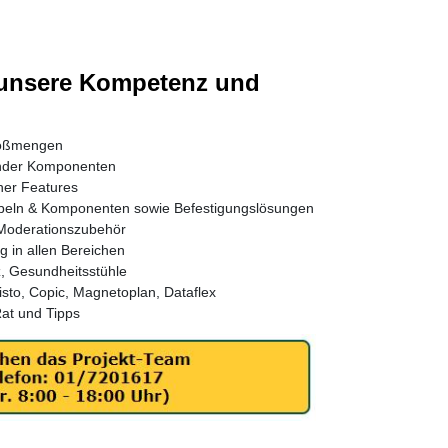
f unsere Kompetenz und
roßmengen
nder Komponenten
her Features
beln & Komponenten sowie Befestigungslösungen
 Moderationszubehör
g in allen Bereichen
, Gesundheitsstühle
to, Copic, Magnetoplan, Dataflex
at und Tipps