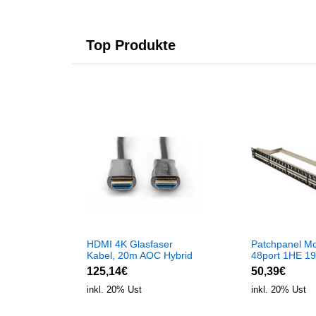
Top Produkte
HDMI 4K Glasfaser
Patchpanel Mo
Kabel, 20m AOC Hybrid
48port 1HE 19
Glasfaser Kabel
RAL9005, shie
125,14€
50,39€
inkl. 20% Ust
inkl. 20% Ust