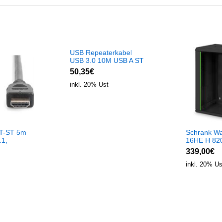
USB Repeaterkabel
USB 3.0 10M USB A ST
<> USB A BU, Aktiv
50,35€
inkl. 20% Ust
T-ST 5m
Schrank W
.1,
16HE H 820
ei 30Hz
445 mm R
339,00€
inkl. 20% Us