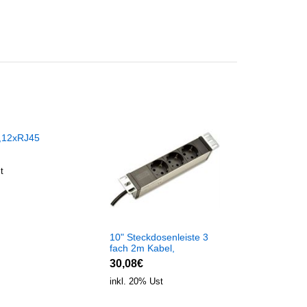
,12xRJ45
AL7035,
t
10" Steckdosenleiste 3
fach 2m Kabel,
250V/16A
30,08€
inkl. 20% Ust