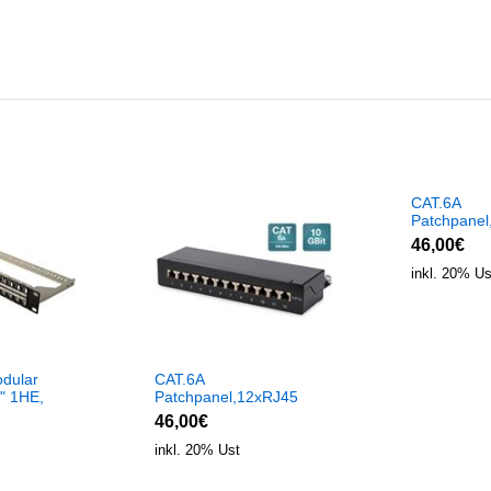
CAT.6A
Patchpanel
Desktop, R
46,00€
10GBit
inkl. 20% Us
dular
CAT.6A
" 1HE,
Patchpanel,12xRJ45
lded
STP Desktop,
46,00€
RAL9005, 10GBit
inkl. 20% Ust