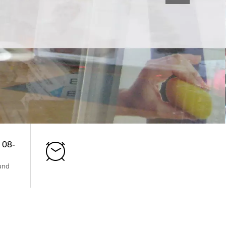
 08-
und