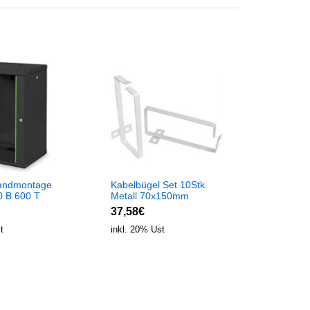
andmontage
Kabelbügel Set 10Stk.
 B 600 T
Metall 70x150mm
AL9005
37,58€
t
inkl. 20% Ust