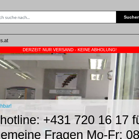
Suche
s.at
DERZEIT NUR VERSAND - KEINE ABHOLUNG!
chbar!
otline: +431 720 16 17 fü
gemeine Fragen Mo-Fr: 08