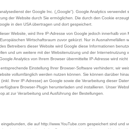
nalysedienst der Google Inc. („Google“). Google Analytics verwendet s
zung der Website durch Sie ermöglichen. Die durch den Cookie erzeugt
oogle in den USA übertragen und dort gespeichert.
dieser Website, wird Ihre IP-Adresse von Google jedoch innerhalb von 
ropäischen Wirtschaftsraum zuvor gekürzt. Nur in Ausnahmefällen wir
g des Betreibers dieser Website wird Google diese Informationen benu
ellen und um weitere mit der Websitenutzung und der Internetnutzung
Google Analytics von Ihrem Browser übermittelte IP-Adresse wird nic
ntsprechende Einstellung Ihrer Browser-Software verhindern; wir weise
Website vollumfänglich werden nutzen können. Sie können darüber hina
inkl. Ihrer IP-Adresse) an Google sowie die Verarbeitung dieser Date
erfügbare Browser-Plugin herunterladen und installieren. Unser Web
op.at
zur Verarbeitung und Ausführung der Bestellungen.
 eingebunden, die auf
http://www.YouTube.com
gespeichert sind und v