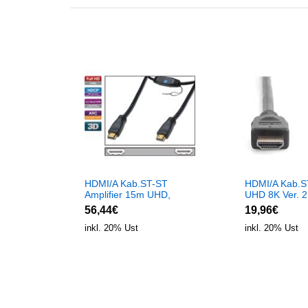
HDMI/A Kab.ST-ST
HDMI/A Kab.S
Amplifier 15m UHD,
UHD 8K Ver. 2
60Hz
7680x4320p b
56,44€
19,96€
inkl. 20% Ust
inkl. 20% Ust