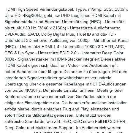
HDMI High Speed Verbindungskabel, Typ A, m/amp. St/St, 15.0m,
Ultra HD, 4K@30Hz, gold, sw UHD-taugliches HDMI Kabel mit
Signalverstärker und Ethernet-Unterstützung (HEC) - Unterstützt
bis zu 4K / 30 Hz (3840 x 2160p) - Unterstützte Audioformate:
DVD-Audio, SACD, Dolby Digital Plus, TrueHD and dts-HD -
Unterstützt 3D mit einer Auflösung von 1080p - Mit Ethernet-Kanal
(HEC) - Unterstützt HDMI 1.4 - Unterstützt 1080p 3D HFR, ARC,
CEC & Lip Sync - Unterstützt EDID 2.0 - Unterstützt Deep Color
30Bit - Signalverstärker im HDMI-Stecker integriert Dieses aktive
HDMI Kabel eignet sich ideal, um Video- und Audiodaten mit
hoher Bandbreite über längere Distanzen zu übertragen. Mit dem
integrierten Signalverstärker gewährleistet es verlustfreie
Übertragung über die gesamte Kabellänge mit UHD-Auflösungen
von bis zu 4K/30Hz. Der ideale Einsatz für Heim, Meeting- oder
Konferenzräume sowie innerhalb von Gebäuden stellen nur
einige der Einsatzgebiete dar. Die benutzerfreundliche Installation
erfolgt hierbei durch einfaches Plug and Play, einstecken und
sofort höchste Bildqualität geniessen. Unterstützt werden
zahlreiche Standards, wie z.B. HEC, CEC sowie Full HD 3D HFR,
Deep Color und Multistream-Support. Im Audiobereich werden