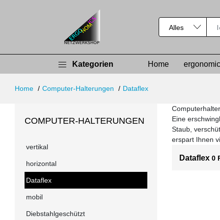
Kategorien
Home
ergonomic
Home
Computer-Halterungen
Dataflex
Computerhalter
Eine erschwingl
COMPUTER-HALTERUNGEN
Staub, verschü
erspart Ihnen v
vertikal
Dataflex
0 
horizontal
Dataflex
mobil
Diebstahlgeschützt