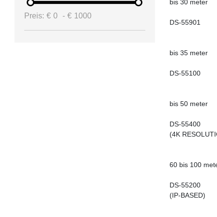
bis 30 meter
Preis:
€
0
-
€
1000
DS-55901
bis 35 meter
DS-55100
bis 50 meter
DS-55400
(4K RESOLUTI
60 bis 100 met
DS-55200
(IP-BASED)