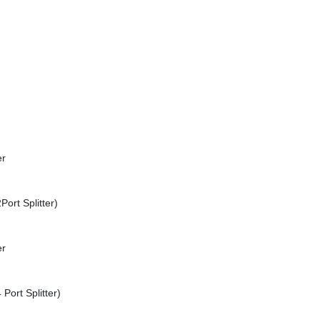
er
ort Splitter)
er
Port Splitter)