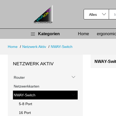
Kategorien
Home
ergonomic
Home
Netzwerk Aktiv
NWAY-Switch
NWAY-Swi
NETZWERK AKTIV
Router
Netzwerkkarten
NWAY-Switch
5-8 Port
16 Port