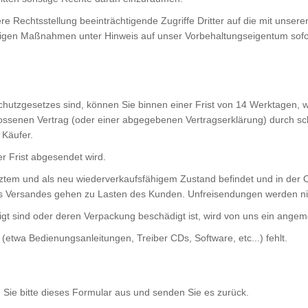
echtsstellung beeinträchtigende Zugriffe Dritter auf die mit unsere
rtigen Maßnahmen unter Hinweis auf unser Vorbehaltungseigentum sofo
tzgesetzes sind, können Sie binnen einer Frist von 14 Werktagen, wob
ossenen Vertrag (oder einer abgegebenen Vertragserklärung) durch schri
 Käufer.
er Frist abgesendet wird.
tztem und als neu wiederverkaufsfähigem Zustand befindet und in der O
es Versandes gehen zu Lasten des Kunden. Unfreisendungen werden 
tigt sind oder deren Verpackung beschädigt ist, wird von uns ein ange
etwa Bedienungsanleitungen, Treiber CDs, Software, etc...) fehlt.
 Sie bitte dieses Formular aus und senden Sie es zurück.