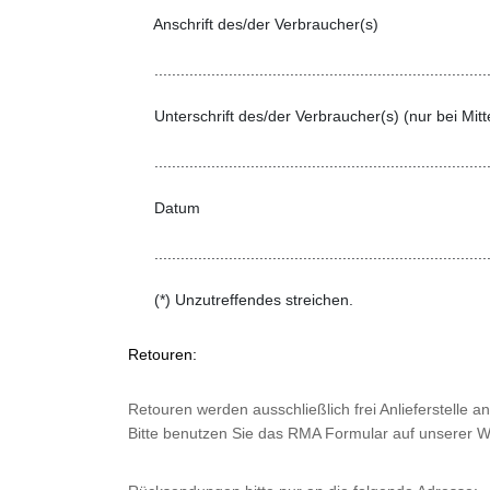
      Anschrift des/der Verbraucher(s)

      .............................................................................
      Unterschrift des/der Verbraucher(s) (nur bei Mitt
      .............................................................................
      Datum

      .............................................................................
      (*) Unzutreffendes streichen.

Retouren:
Retouren werden ausschließlich frei Anlieferstelle
Bitte benutzen Sie das RMA Formular auf unserer W