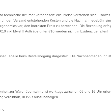
 technische Irrtümer vorbehalten! Alle Preise verstehen sich – soweit
 durch den Versand entstehenden Kosten und die Nachnahmegebühr sind 
ie Ergonomics vor, den korrekten Preis zu berechnen. Die Bezahlung er
10 inkl Mwst !! Aufträge unter €10 werden nicht in Evidenz gehalten!
er Tabelle beim Bestellvorgang dargestellt. Die Nachnahmegebühr ist i
enheit zur Warenübernahme ist werktags zwischen 08 und 16 Uhr erfo
ung vereinbart, in BAR auszuhändigen.
ung: