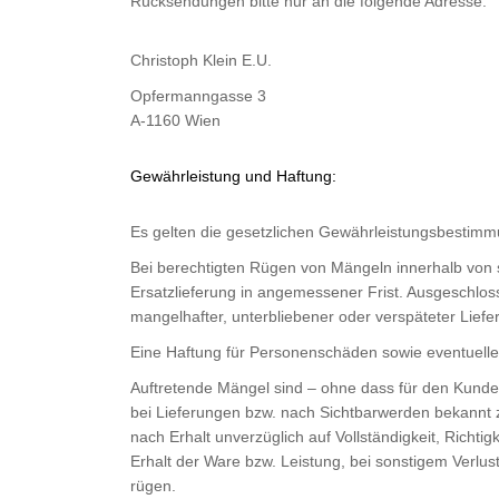
Rücksendungen bitte nur an die folgende Adresse:
Christoph Klein E.U.
Opfermanngasse 3
A-1160 Wien
Gewährleistung und Haftung:
Es gelten die gesetzlichen Gewährleistungsbestim
Bei berechtigten Rügen von Mängeln innerhalb von
Ersatzlieferung in angemessener Frist. Ausgeschlo
mangelhafter, unterbliebener oder verspäteter Liefe
Eine Haftung für Personenschäden sowie eventuell
Auftretende Mängel sind – ohne dass für den Kunde
bei Lieferungen bzw. nach Sichtbarwerden bekannt 
nach Erhalt unverzüglich auf Vollständigkeit, Richt
Erhalt der Ware bzw. Leistung, bei sonstigem Verl
rügen.