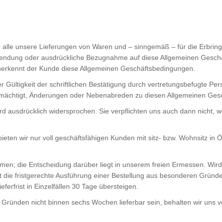
 alle unsere Lieferungen von Waren und – sinngemäß – für die Erbrin
endung oder ausdrückliche Bezugnahme auf diese Allgemeinen Geschäf
nerkennt der Kunde diese Allgemeinen Geschäftsbedingungen.
ültigkeit der schriftlichen Bestätigung durch vertretungsbefugte Pers
evollmächtigt, Änderungen oder Nebenabreden zu diesen Allgemeinen Ge
ausdrücklich widersprochen. Sie verpflichten uns auch dann nicht, w
eten wir nur voll geschäftsfähigen Kunden mit sitz- bzw. Wohnsitz in
hmen; die Entscheidung darüber liegt in unserem freien Ermessen. Wird 
 die fristgerechte Ausführung einer Bestellung aus besonderen Gründen
eferfrist in Einzelfällen 30 Tage übersteigen.
n Gründen nicht binnen sechs Wochen lieferbar sein, behalten wir uns v