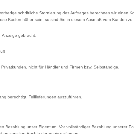
herige schriftliche Stornierung des Auftrages berechnen wir einen Kos
diese Kosten höher sein, so sind Sie in diesem Ausmaß vom Kunden zu 
 Anzeige gebracht.
uf!
r Privatkunden, nicht für Händler und Firmen bzw. Selbständige.
ng berechtigt, Teillieferungen auszuführen.
digen Bezahlung unser Eigentum. Vor vollständiger Bezahlung unserer Fo
itten sonstige Rechte daran einzuräumen.