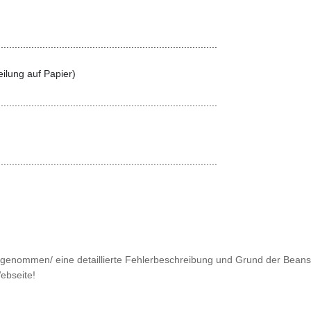
..............................................................................

eilung auf Papier)

..............................................................................

..............................................................................

 angenommen/ eine detaillierte Fehlerbeschreibung und Grund der Bean
ebseite!