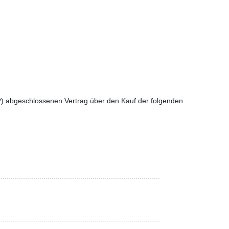
s (*) abgeschlossenen Vertrag über den Kauf der folgenden

..............................................................................

..............................................................................
