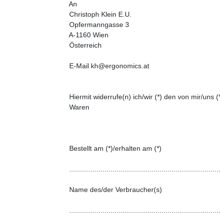
      An

      Christoph Klein E.U.

      Opfermanngasse 3

      A-1160 Wien

      Österreich

      E-Mail kh@ergonomics.at

      Hiermit widerrufe(n) ich/wir (*) den von mir/un
      Waren

      Bestellt am (*)/erhalten am (*)

      .............................................................................
      Name des/der Verbraucher(s)

      .............................................................................