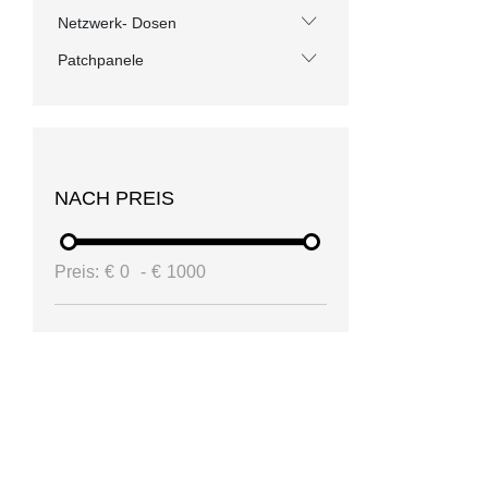
Netzwerk- Dosen
Patchpanele
NACH PREIS
Preis:
€
0
-
€
1000