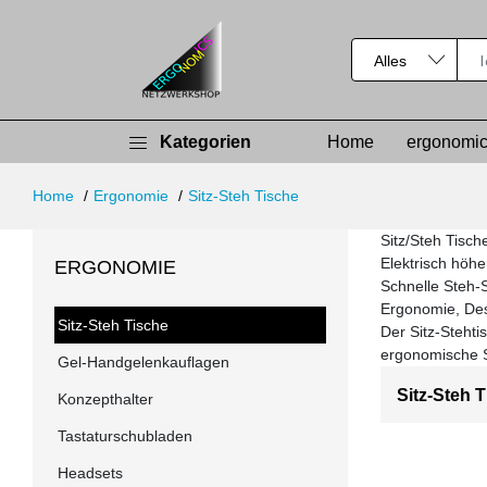
Kategorien
Home
ergonomic
Home
Ergonomie
Sitz-Steh Tische
Sitz/Steh Tisc
Elektrisch höhe
ERGONOMIE
Schnelle Steh-S
Ergonomie, Des
Sitz-Steh Tische
Der Sitz-Stehti
ergonomische S
Gel-Handgelenkauflagen
Sitz-Steh 
Konzepthalter
Tastaturschubladen
Headsets