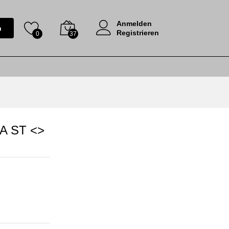
Anmelden
n
Registrieren
0
37
A ST <>