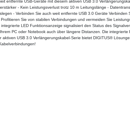
eit entfernte USB-Geräte mit diesem aktiven USB 3.0 Verlängerungska
erstärker - Kein Leistungsverlust trotz 10 m Leitungslänge - Datentrans
slegen - Verbinden Sie auch weit entfernte USB 3.0 Geräte Verbinden 
 Profitieren Sie von stabilen Verbindungen und vermeiden Sie Leistung
 integrierte LED Funktionsanzeige signalisiert den Status des Signalver
Ihrem PC oder Notebook auch über längere Distanzen. Die integrierte E
der aktiven USB 3.0 Verlängerungskabel-Serie bietet DIGITUS® Lösunge
Kabelverbindungen!