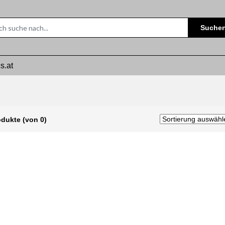
Suche
s.at
odukte (von 0)