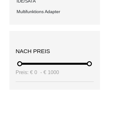
IDE/SATA
Multifunktions Adapter
NACH PREIS
Preis:
€
0
-
€
1000