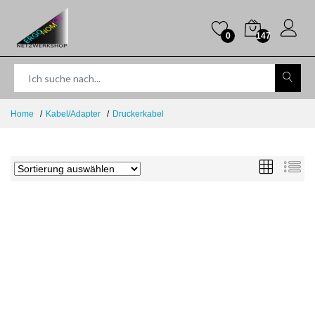
0
147
Home
Kabel/Adapter
Druckerkabel